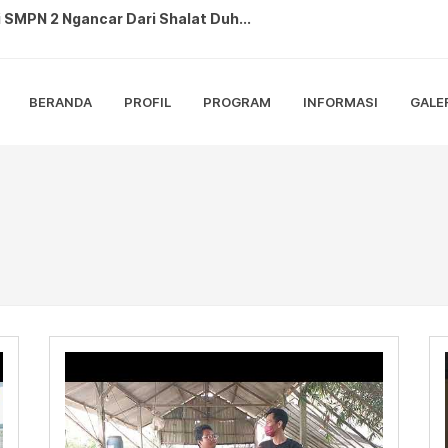
 SMPN 2 Ngancar Dari Shalat Duh...
2 Ngancar Sulap Sampah dan Tanama...
kukan Monev ANBK di SMPN 2 Nganc...
BERANDA
PROFIL
PROGRAM
INFORMASI
GALE
ANBK 2025 dengan Lancar dan Tert...
hatian di Karnaval Budaya Bedal...
0 RI di SMP Negeri 2 Ngancar, L...
restasi sebagai Petugas Paskibra...
ringati Hari Pramuka ke 64, Adak...
Lomba Gerak Jalan Tingkat Kabup...
N 2 Ngancar Berlangsung Meriah ...