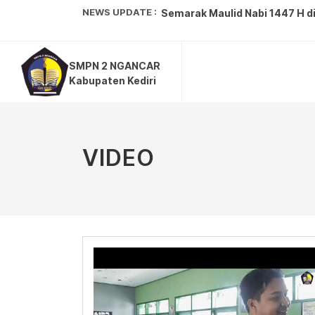
NEWS UPDATE :
Semarak Maulid Nabi 1447 H di
Tim Wirausaha Pramuka SMPN 
SMPN 2 NGANCAR
Kepala Dinas Pendidikan Mela
Kabupaten Kediri
SMPN 2 Ngancar Sukses Gelar 
SMP Negeri 2 Ngancar Curi Per
VIDEO
Meriahnya Peringatan HUT ke-8
SMPN 2 Ngancar Sukses Ukir P
Gugus Depan 21.63/21.64 Meme
SMPN 2 Ngancar Unjuk Gigi di 
Peringatan Isra Mikraj di SMP