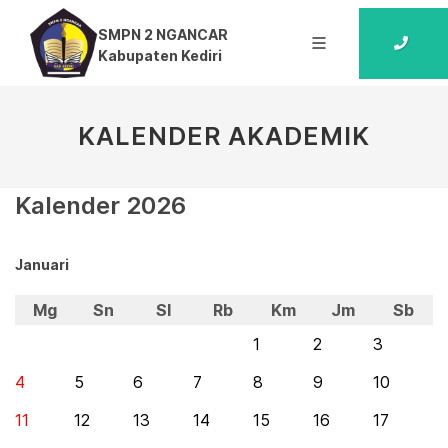
SMPN 2 NGANCAR
Kabupaten Kediri
KALENDER AKADEMIK
Kalender 2026
Januari
Mg
Sn
Sl
Rb
Km
Jm
Sb
1
2
3
4
5
6
7
8
9
10
11
12
13
14
15
16
17