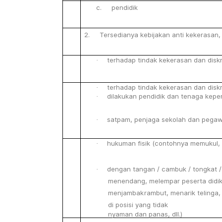
c. pendidik
2. Tersedianya
kebijakan
anti
kekerasan,
terhadap
tindak
kekerasan
dan
disk
·
terhadap
tindak
kekerasan dan
disk
·
dilakukan
pendidik
dan tenaga
kepe
·
satpam,
penjaga
sekolah
dan
pegaw
·
hukuman
fisik
(contohnya memukul,
·
dengan tangan / cambuk / tongkat / 
·
menendang, melempar peserta didik
menjambak
rambut,
menarik
telinga
di
posisi
yang
tidak
nyaman
dan
panas,
dll.)