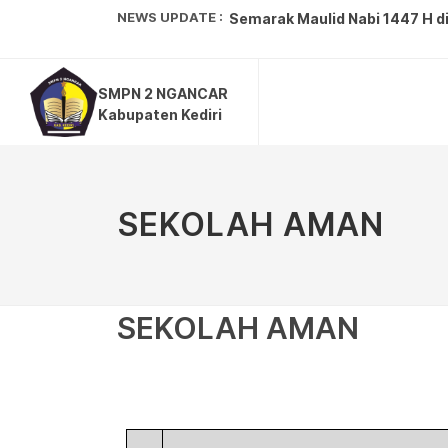
NEWS UPDATE :
Tim Wirausaha Pramuka SMPN 
SMPN 2 NGANCAR
Kepala Dinas Pendidikan Mela
Kabupaten Kediri
SMPN 2 Ngancar Sukses Gelar 
SMP Negeri 2 Ngancar Curi Per
SEKOLAH AMAN
Meriahnya Peringatan HUT ke-8
SMPN 2 Ngancar Sukses Ukir P
Gugus Depan 21.63/21.64 Meme
SEKOLAH AMAN
SMPN 2 Ngancar Unjuk Gigi di 
Peringatan Isra Mikraj di SMP
Semarak Maulid Nabi 1447 H di