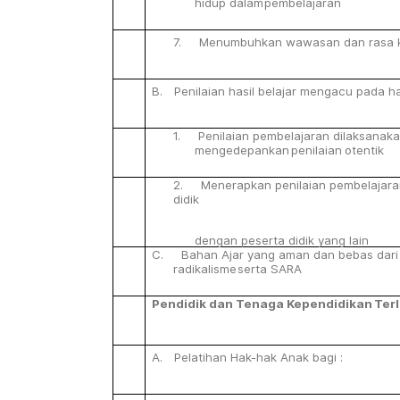
hidup
dalam
pembelajaran
7. Menumbuhkan
wawasan
dan
rasa
B.
Penilaian
hasil
belajar
mengacu
pada
h
1. Penilaian
pembelajaran
dilaksanak
mengedepankan
penilaian
otentik
2. Menerapkan
penilaian
pembelajara
didik
dengan
peserta
didik
yang
lain
C. Bahan Ajar yang aman dan bebas dari u
radikalisme
serta
SARA
Pendidik
dan
Tenaga
Kependidikan
Terl
A.
Pelatihan
Hak-hak
Anak
bagi
: