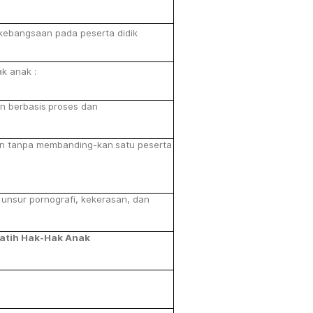
kebangsaan
pada
peserta didik
ak
anak
:
an
berbasis
proses
dan
n
tanpa
membanding-kan
satu
peserta
nsur pornografi, kekerasan, dan
atih
Hak-Hak
Anak