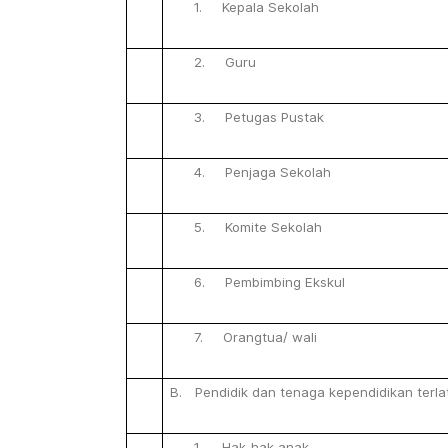
1. Kepala
Sekolah
2. Guru
3. Petugas
Pustak
4. Penjaga
Sekolah
5. Komite
Sekolah
6. Pembimbing
Ekskul
7. Orangtua/
wali
B.
Pendidik
dan
tenaga
kependidikan
terla
1. Hak-hak
anak