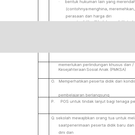
bentuk
hukuman
lain
yang
merenda
·
(contohnya
menghina,
meremehkan,
perasaan
dan
harga
diri
peserta
didik,
dll.)
oleh
pendidik
ter
B.
Melakukan berbagai upaya untuk melaks
terhadap
peserta didik,
melalui:
1. Pencegahan,
penanggulangan,
dan
kekerasan
(fisik,
memerlukan
perlindungan
khusus
dan
/
Kesejahteraan
Sosial
Anak
(PMKSA)
O.
Memperhatikan
peserta
didik
dari
kondi
pembelajaran
berlangsung
P. POS
untuk
tindak
lanjut
bagi
tenaga
pe
Q.
sekolah mewajibkan orang tua untuk me
saat
penerimaan
peserta
didik
baru
dan
dini
dan