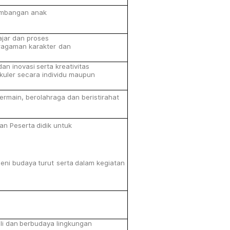
embangan
anak
jar dan proses
ragaman
karakter
dan
dan
inovasi
serta
kreativitas
ikuler secara
individu
maupun
ermain,
berolahraga dan
beristirahat
an
Peserta
didik
untuk
seni
budaya
turut
serta
dalam
kegiatan
li
dan
berbudaya
lingkungan