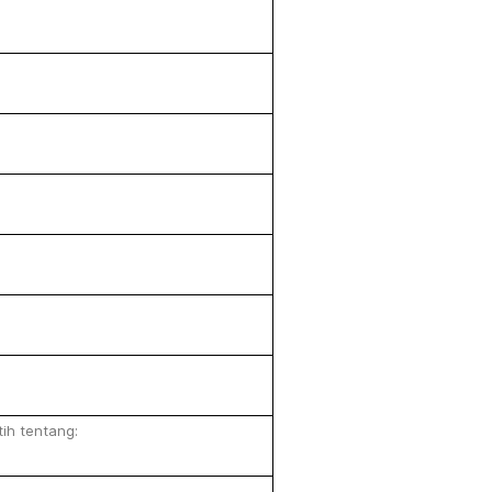
tih
tentang: