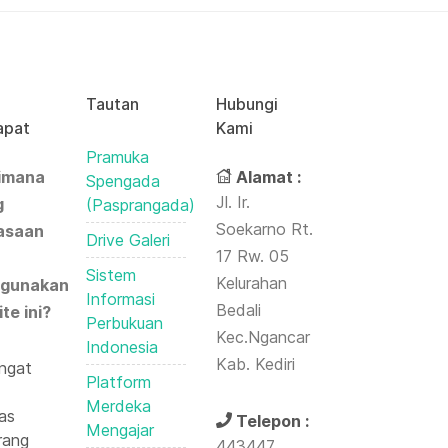
Tautan
Hubungi
apat
Kami
Pramuka
imana
Alamat :
Spengada
Jl. Ir.
g
(Pasprangada)
Soekarno Rt.
asaan
Drive Galeri
17 Rw. 05
Sistem
Kelurahan
gunakan
Informasi
Bedali
te ini?
Perbukuan
Kec.Ngancar
Indonesia
Kab. Kediri
ngat
Platform
Merdeka
as
Telepon :
Mengajar
ang
443447