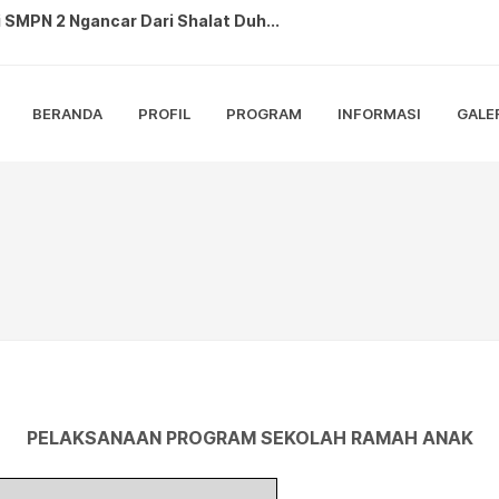
2 Ngancar Sulap Sampah dan Tanama...
kukan Monev ANBK di SMPN 2 Nganc...
BERANDA
PROFIL
PROGRAM
INFORMASI
GALE
ANBK 2025 dengan Lancar dan Tert...
hatian di Karnaval Budaya Bedal...
0 RI di SMP Negeri 2 Ngancar, L...
restasi sebagai Petugas Paskibra...
ringati Hari Pramuka ke 64, Adak...
Lomba Gerak Jalan Tingkat Kabup...
N 2 Ngancar Berlangsung Meriah ...
PELAKSANAAN PROGRAM SEKOLAH RAMAH ANAK
 SMPN 2 Ngancar Dari Shalat Duh...