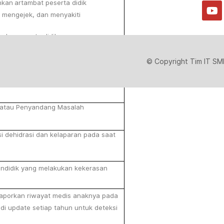
hkan
artambat
peserta
didik
 mengejek,
dan
menyakiti
hadap
peserta
didik
anakan kebijakan antikekerasan
© Copyright Tim IT SMP
sanksi
terhadap
semua
bentuk
atau
Penyandang
Masalah
si
dehidrasi
dan
kelaparan
pada
saat
ndidik
yang
melakukan
kekerasan
laporkan riwayat medis anaknya pada
di
update
setiap
tahun
untuk
deteksi