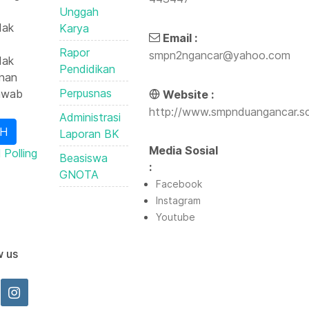
Unggah
ak
Karya
Email :
Rapor
smpn2ngancar@yahoo.com
ak
Pendidikan
nan
Perpusnas
awab
Website :
http://www.smpnduangancar.sc
Administrasi
Laporan BK
Media Sosial
 Polling
Beasiswa
:
GNOTA
Facebook
Instagram
Youtube
w us