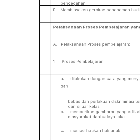
pencegahan
R.
Membiasakan
gerakan
penanaman
budi
Pelaksanaan
Proses
Pembelajaran
yan
A.
Pelaksanaan
Proses
pembelajaran:
1. Proses
Pembelajaran
:
a. dilakukan
dengan
cara
yang
menye
dan
bebas
dari
perlakuan
diskriminasi
te
dan
di
luar kelas
b. memberikan
gambaran
yang
adil,
a
masyarakat
dan
budaya
lokal
c. memperhatikan
hak
anak