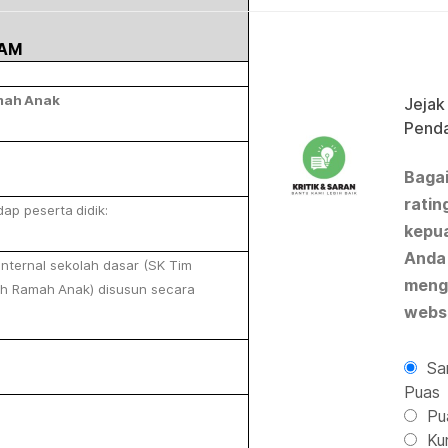
AM
mah
Anak
Jejak
Pend
Baga
ratin
dap
peserta
didik:
kepu
Anda
nternal sekolah dasar (SK Tim
meng
ah
Ramah
Anak)
disusun
secara
websi
Sa
Puas
Pu
Kur