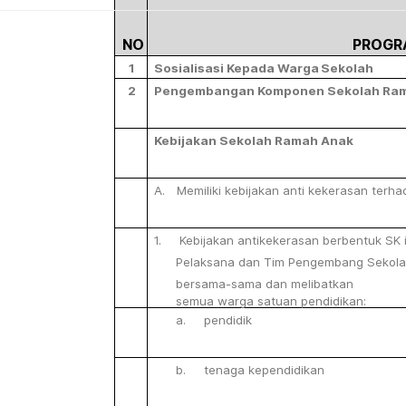
NO
PROGR
1
Sosialisasi
Kepada
Warga
Sekolah
2
Pengembangan
Komponen
Sekolah
Ra
Kebijakan
Sekolah
Ramah
Anak
A.
Memiliki
kebijakan
anti
kekerasan
terha
1. Kebijakan antikekerasan berbentuk SK i
Pelaksana dan
Tim
Pengembang
Sekol
bersama-sama
dan
melibatkan
semua
warga
satuan
pendidikan:
a. pendidik
b. tenaga
kependidikan