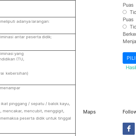
Puas
Tid
Puas
meliputi
adanya
larangan:
Tid
Berke
riminasi
antar peserta
didik;
Menj
riminasi
yang
ndidikan
(TU,
Hasil
ai
kebersihan)
menampar
ikat pinggang / sepatu / balok kayu,
, mencakar, mencubit, menggigit,
Maps
Follo
, memaksa
peserta
didik
untuk
tinggal