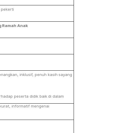
pekerti
g
Ramah
Anak
nangkan,
inklusif,
penuh
kasih
sayang
rhadap
peserta
didik
baik
di
dalam
kurat,
informatif mengenai