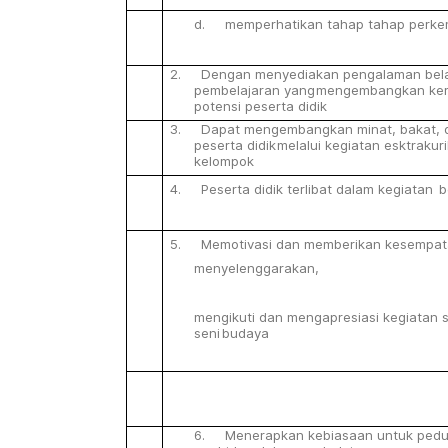
d. memperhatikan
tahap
tahap
perk
2. Dengan menyediakan pengalaman bela
pembelajaran yang
mengembangkan
ke
potensi
peserta
didik
3. Dapat
mengembangkan
minat,
bakat,
peserta
didik
melalui
kegiatan esktrakur
kelompok
4. Peserta
didik
terlibat
dalam
kegiatan
b
5. Memotivasi
dan
memberikan
kesempat
menyelenggarakan,
mengikuti
dan
mengapresiasi
kegiatan
seni
budaya
6. Menerapkan
kebiasaan
untuk
pedu