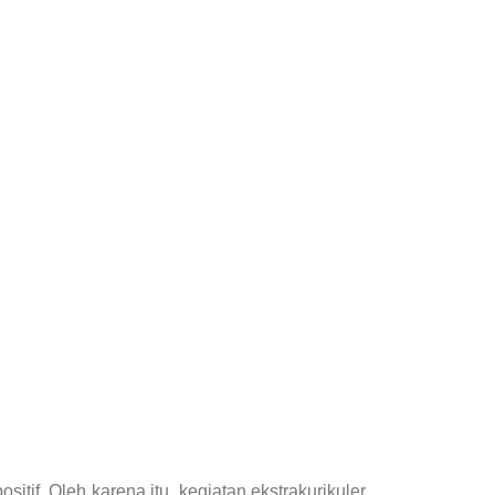
itif. Oleh karena itu, kegiatan ekstrakurikuler