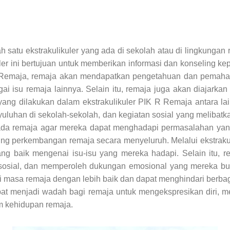
atu ekstrakulikuler yang ada di sekolah atau di lingkungan 
uler ini bertujuan untuk memberikan informasi dan konseling 
R Remaja, remaja akan mendapatkan pengetahuan dan pemaha
gai isu remaja lainnya. Selain itu, remaja juga akan diajark
ang dilakukan dalam ekstrakulikuler PIK R Remaja antara lai
uluhan di sekolah-sekolah, dan kegiatan sosial yang melibatka
 remaja agar mereka dapat menghadapi permasalahan yang m
 perkembangan remaja secara menyeluruh. Melalui ekstrakuli
baik mengenai isu-isu yang mereka hadapi. Selain itu, re
osial, dan memperoleh dukungan emosional yang mereka but
 masa remaja dengan lebih baik dan dapat menghindari berbag
 dapat menjadi wadah bagi remaja untuk mengekspresikan diri
 kehidupan remaja.