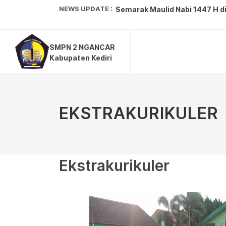
NEWS UPDATE :
Tim Wirausaha Pramuka SMPN 
SMPN 2 NGANCAR
Kepala Dinas Pendidikan Mela
Kabupaten Kediri
SMPN 2 Ngancar Sukses Gelar 
SMP Negeri 2 Ngancar Curi Per
EKSTRAKURIKULER
Meriahnya Peringatan HUT ke-8
SMPN 2 Ngancar Sukses Ukir P
Gugus Depan 21.63/21.64 Meme
Ekstrakurikuler
SMPN 2 Ngancar Unjuk Gigi di 
Peringatan Isra Mikraj di SMP
Semarak Maulid Nabi 1447 H di