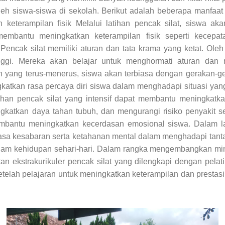
 oleh siswa-siswa di sekolah. Berikut adalah beberapa manfaat
an keterampilan fisik Melalui latihan pencak silat, siswa 
membantu meningkatkan keterampilan fisik seperti kecepat
encak silat memiliki aturan dan tata krama yang ketat. Oleh 
nggi. Mereka akan belajar untuk menghormati aturan dan m
an yang terus-menerus, siswa akan terbiasa dengan gerakan-ge
ngkatkan rasa percaya diri siswa dalam menghadapi situasi ya
han pencak silat yang intensif dapat membantu meningkatk
katkan daya tahan tubuh, dan mengurangi risiko penyakit se
bantu meningkatkan kecerdasan emosional siswa. Dalam lat
 kesabaran serta ketahanan mental dalam menghadapi tanta
am kehidupan sehari-hari. Dalam rangka mengembangkan minat 
an ekstrakurikuler pencak silat yang dilengkapi dengan pela
elah pelajaran untuk meningkatkan keterampilan dan prestasi d