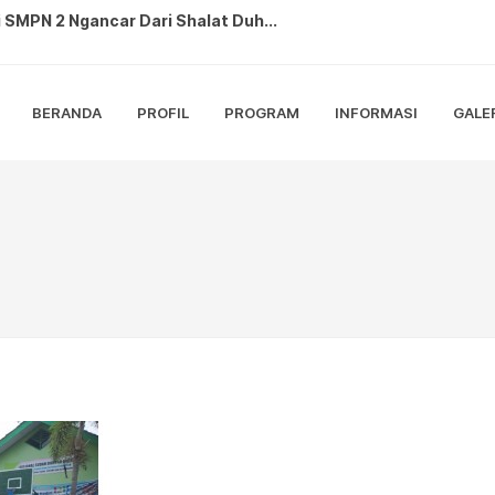
2 Ngancar Sulap Sampah dan Tanama...
kukan Monev ANBK di SMPN 2 Nganc...
BERANDA
PROFIL
PROGRAM
INFORMASI
GALE
ANBK 2025 dengan Lancar dan Tert...
hatian di Karnaval Budaya Bedal...
0 RI di SMP Negeri 2 Ngancar, L...
restasi sebagai Petugas Paskibra...
ringati Hari Pramuka ke 64, Adak...
Lomba Gerak Jalan Tingkat Kabup...
N 2 Ngancar Berlangsung Meriah ...
 SMPN 2 Ngancar Dari Shalat Duh...
```