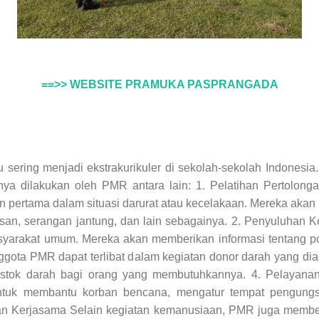
==>> WEBSITE PRAMUKA PASPRANGADA
ring menjadi ekstrakurikuler di sekolah-sekolah Indonesia
sanya dilakukan oleh PMR antara lain: 1. Pelatihan Perto
n pertama dalam situasi darurat atau kecelakaan. Mereka akan
ngsan, serangan jantung, dan lain sebagainya. 2. Penyuluhan
arakat umum. Mereka akan memberikan informasi tentang pola
gota PMR dapat terlibat dalam kegiatan donor darah yang di
 stok darah bagi orang yang membutuhkannya. 4. Pelayanan
untuk membantu korban bencana, mengatur tempat pengung
n Kerjasama Selain kegiatan kemanusiaan, PMR juga membe