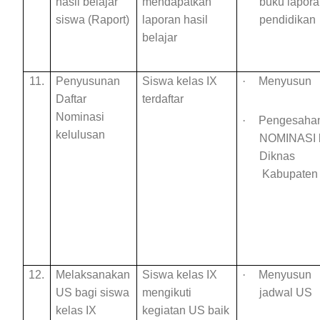
hasil belajar
mendapatkan
buku lapor
siswa (Raport)
laporan hasil
pendidikan
belajar
11.
Penyusunan
Siswa kelas
IX
·
Menyusun
Daftar
terdaftar
Nominasi
·
Pengesaha
kelulusan
NOMINASI 
Diknas
Kabupaten
12.
Melaksanakan
Siswa kelas IX
·
Menyusun
US bagi siswa
mengikuti
jadwal US
kelas IX
kegiatan US baik