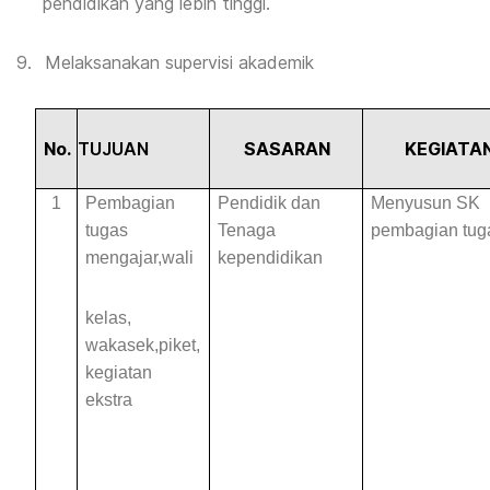
pendidikan yang lebih tinggi.
9.
Melaksanakan supervisi akademik
No.
TUJUAN
SASARAN
KEGIATA
1
Pembagian
Pendidik dan
Menyusun SK
tugas
Tenaga
pembagian tug
mengajar,wali
kependidikan
kelas,
wakasek,piket,
kegiatan
ekstra