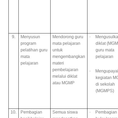
9.
Menyusun
Mendorong guru
·
Mengusulk
program
mata pelajaran
diklat (MG
pelatihan guru
untuk
guru mata
mata
mengembangkan
pelajaran
pelajaran
materi
pembelajaran
·
Mengupaya
melalui diklat
kegiatan 
atau MGMP
di sekolah
(MGMPS)
10.
Pembagian
Semua siswa
·
Pembagian