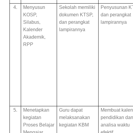
4.
Menyusun
Sekolah memiliki
Penyusunan K
KOSP,
dokumen KTSP,
dan perangkat
Silabus,
dan perangkat
lampirannya
Kalender
lampirannya
Akademik,
RPP
5.
Menetapkan
Guru dapat
Membuat kalen
kegiatan
melaksanakan
pendidikan da
Proses Belajar
kegiatan KBM
analisa waktu
Mengajar
efektif