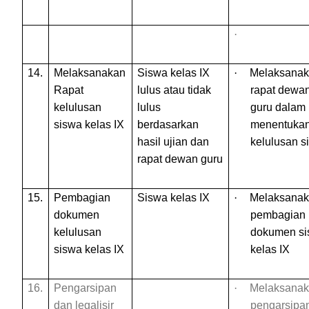
·
14.
Melaksanakan
Siswa kelas IX
·
Melaksana
Rapat
lulus atau tidak
rapat dewa
kelulusan
lulus
guru dalam
siswa kelas
IX
berdasarkan
menentuka
hasil ujian dan
kelulusan s
rapat dewan guru
15.
Pembagian
Siswa kelas IX
·
Melaksana
dokumen
pembagian
kelulusan
dokumen s
siswa kelas IX
kelas IX
16.
Pengarsipan
·
Melaksana
dan legalisir
pengarsipa