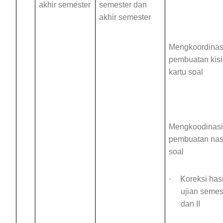
akhir semester
semester dan
akhir semester
Mengkoor
dina
pembuatan kisi-
kartu soal
Mengkoodinas
pembuatan
na
soal
·
Koreksi hasi
ujian semest
dan II