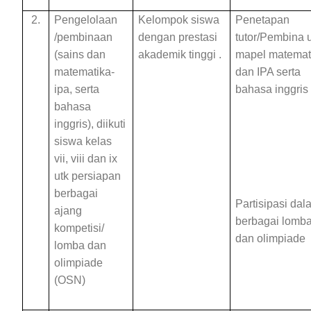
2.
Pengelolaan
Kelompok siswa
Penetapan
/pembinaan
dengan prestasi
tutor/Pembina 
(sains dan
akademik tinggi .
mapel matemat
matematika-
dan IPA serta
ipa, serta
bahasa inggris
bahasa
inggris), diikuti
siswa kelas
vii, viii dan ix
utk persiapan
berbagai
Partisipasi dal
ajang
berbagai lomb
kompetisi/
dan olimpiade
lomba dan
olimpiade
(OSN)