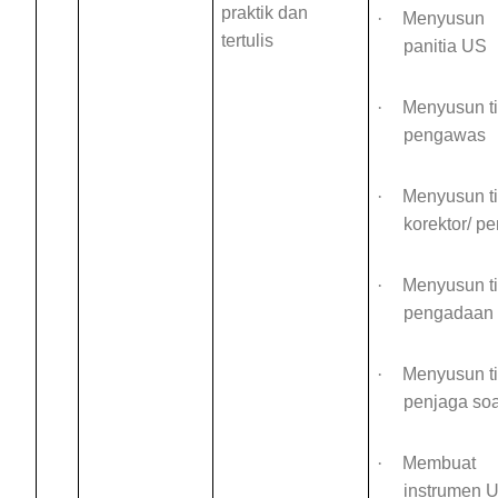
praktik dan
·
Menyusun
tertulis
panitia US
·
Menyusun t
pengawas
·
Menyusun t
korektor/ pe
·
Menyusun t
pengadaan 
·
Menyusun t
penjaga soa
·
Membuat
instrumen 