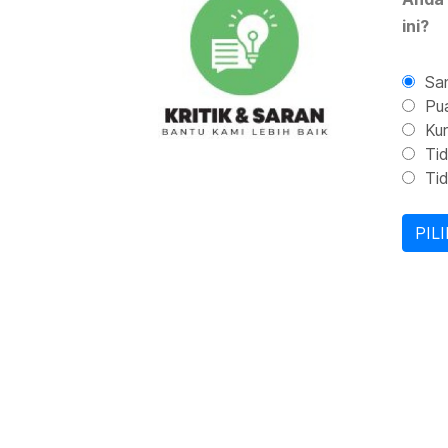
ini?
San
Pu
Kur
Tid
Tid