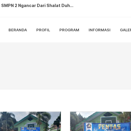
 SMPN 2 Ngancar Dari Shalat Duh...
2 Ngancar Sulap Sampah dan Tanama...
kukan Monev ANBK di SMPN 2 Nganc...
BERANDA
PROFIL
PROGRAM
INFORMASI
GALE
ANBK 2025 dengan Lancar dan Tert...
hatian di Karnaval Budaya Bedal...
0 RI di SMP Negeri 2 Ngancar, L...
restasi sebagai Petugas Paskibra...
ringati Hari Pramuka ke 64, Adak...
Lomba Gerak Jalan Tingkat Kabup...
N 2 Ngancar Berlangsung Meriah ...