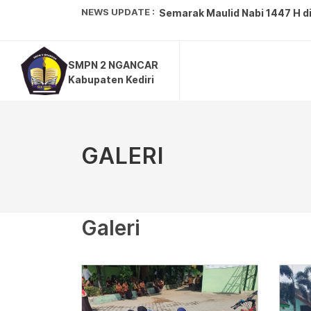
NEWS UPDATE :
Semarak Maulid Nabi 1447 H di
Tim Wirausaha Pramuka SMPN 
SMPN 2 NGANCAR
Kepala Dinas Pendidikan Mela
Kabupaten Kediri
SMPN 2 Ngancar Sukses Gelar 
SMP Negeri 2 Ngancar Curi Per
GALERI
Meriahnya Peringatan HUT ke-8
SMPN 2 Ngancar Sukses Ukir P
Gugus Depan 21.63/21.64 Meme
Galeri
SMPN 2 Ngancar Unjuk Gigi di 
Peringatan Isra Mikraj di SMP