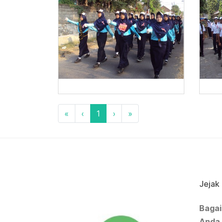
«
‹
1
›
»
Jejak
Bagai
Anda