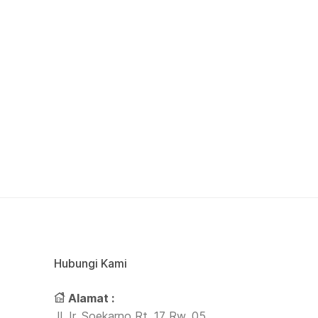
Hubungi Kami
Alamat :
Jl. Ir. Soekarno Rt. 17 Rw. 05